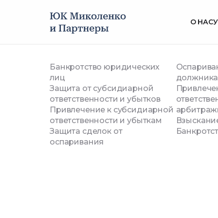
О НАС
У
Банкротство юридических
Оспарива
лиц
должник
Защита от субсидиарной
Привлече
ответственности и убытков
ответстве
Защита сделок с
Привлечение к субсидиарной
арбитраж
ответственности и убыткам
Взыскани
Защита сделок от
Банкротст
недвижимостью от
оспаривания
оспаривания
Беремся за самые сложные и без
ситуации