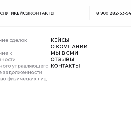
СЛУГИ
КЕЙСЫ
КОНТАКТЫ
8 900 282-53-5
ние сделок
КЕЙСЫ
а
О КОМПАНИИ
ние к
МЫ В СМИ
нности
ОТЗЫВЫ
ного управляющего
КОНТАКТЫ
е задолженности
во физических лиц
надежные