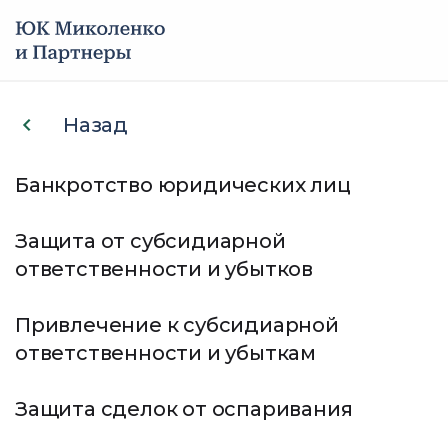
Услуги
Назад
Оспаривание сделок
Кейсы
Банкротство юридических лиц
должника
О компании
Защита от субсидиарной
Беремся за самые сложные и
ответственности и убытков
Мы в СМИ
безнадежные ситуации
Всегда добиваемся положительного
Привлечение к субсидиарной
Отзывы
результата для клиентов
ответственности и убыткам
Опытная команда юристов
Контакты
Защита сделок от оспаривания