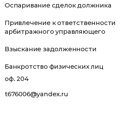
ПОЛУЧИТЬ КОНСУЛЬТАЦИЮ
Оспаривание сделок должника
8 900 282-53-54
Привлечение к ответственности
Пн-Пт: с 10:00 до 18:00
арбитражного управляющего
ЗАКАЗАТЬ КОНСУЛЬТАЦИЮ
Взыскание задолженности
Банкротство физических лиц
г. Краснодар, ул. Старокубанская, д. 92,
оф. 204
t676006@yandex.ru