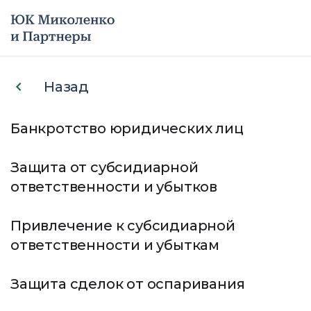
Услуги
Назад
Наши услуги
Кейсы
Банкротство юридических лиц
Банкротство юридических лиц
О компании
Защита от субсидиарной
ответственности и убытков
Мы в СМИ
Защита от субсидиарной
ответственности и убытков
Привлечение к субсидиарной
Отзывы
ответственности и убыткам
Привлечение к субсидиарной
Контакты
Защита сделок от оспаривания
ответственности и убыткам