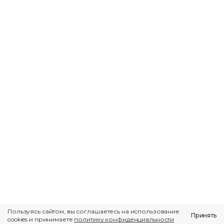
t676006@yandex.ru
© Юридическая компания
«Миколенко и Партнеры», 2025
Политика конфиденциальности
Пользуясь сайтом, вы соглашаетесь на использование
Принять
cookies и принимаете
политику конфиденциальности