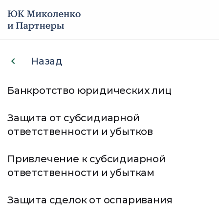
Услуги
Назад
Защита сделок от
Кейсы
Банкротство юридических лиц
кредиторов
О компании
Защита от субсидиарной
Беремся за самые сложные и
ответственности и убытков
Мы в СМИ
безнадежные ситуации
Всегда добиваемся положительного
Привлечение к субсидиарной
Отзывы
результата для клиентов
ответственности и убыткам
Опытная команда юристов
Контакты
Защита сделок от оспаривания