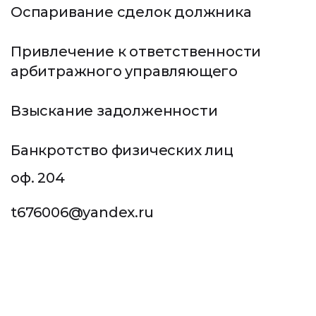
ПОЛУЧИТЬ КОНСУЛЬТАЦИЮ
Оспаривание сделок должника
8 900 282-53-54
Привлечение к ответственности
Пн-Пт: с 10:00 до 18:00
арбитражного управляющего
ЗАКАЗАТЬ КОНСУЛЬТАЦИЮ
Взыскание задолженности
Банкротство физических лиц
г. Краснодар, ул. Старокубанская, д. 92,
оф. 204
t676006@yandex.ru