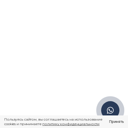
t676006@yandex.ru
© Юридическая компания
«Миколенко и Партнеры», 2025
Политика конфиденциальности
Пользуясь сайтом, вы соглашаетесь на использование
Принять
cookies и принимаете
политику конфиденциальности