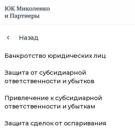
Услуги
Назад
Все виды услуг
Кейсы
Банкротство юридических лиц
по банкротству
О компании
Защита от субсидиарной
ответственности и убытков
Беремся за самые сложные и
Мы в СМИ
безнадежные ситуации
Привлечение к субсидиарной
Всегда добиваемся положительного
Отзывы
результата для клиентов
ответственности и убыткам
Опытная команда юристов
Контакты
Защита сделок от оспаривания