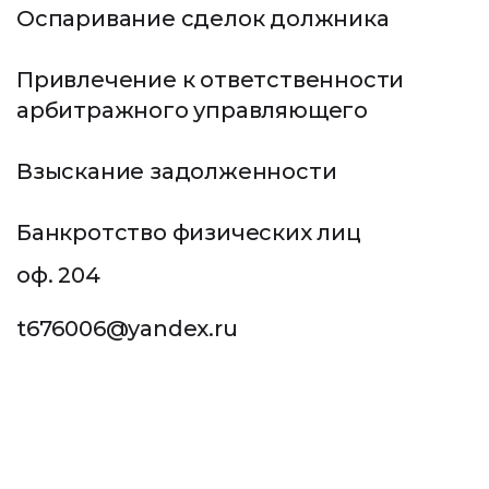
ПОЛУЧИТЬ КОНСУЛЬТАЦИЮ
Оспаривание сделок должника
8 900 282-53-54
Привлечение к ответственности
Пн-Пт: с 10:00 до 18:00
арбитражного управляющего
ЗАКАЗАТЬ КОНСУЛЬТАЦИЮ
Взыскание задолженности
Банкротство физических лиц
г. Краснодар, ул. Старокубанская, д. 92,
оф. 204
t676006@yandex.ru